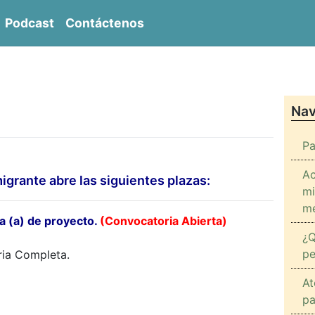
Podcast
Contáctenos
entro de Derechos Sociales del Inmigrante CENDER
Nav
Pa
Ac
igrante abre las siguientes plazas:
mi
me
va (a) de proyecto.
(Convocatoria Abierta)
¿Q
pe
ria Completa.
At
pa