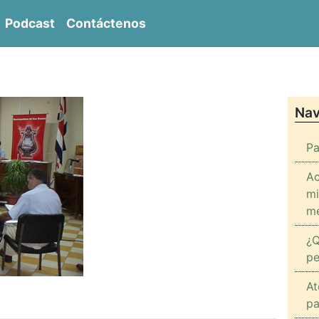
Podcast
Contáctenos
entro de Derechos Sociales del Inmigrante CENDER
Nav
Pa
Ac
mi
me
¿Q
pe
At
pa