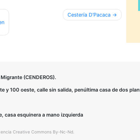
Cestería D’Pacaca
en
a Migrante (CENDEROS).
 y 100 oeste, calle sin salida, penúltima casa de dos plan
e, casa esquinera a mano izquierda
cencia Creative Commons By-Nc-Nd
.