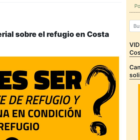
Po
ial sobre el refugio en Costa
VID
Cos
Cam
sol