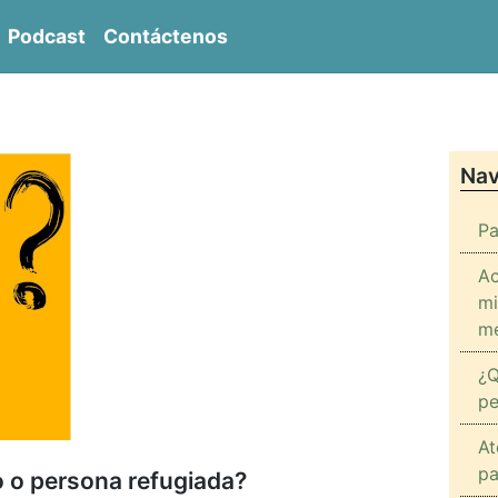
Podcast
Contáctenos
entro de Derechos Sociales del Inmigrante CENDER
Nav
Pa
Ac
mi
me
¿Q
pe
At
pa
io o persona refugiada?