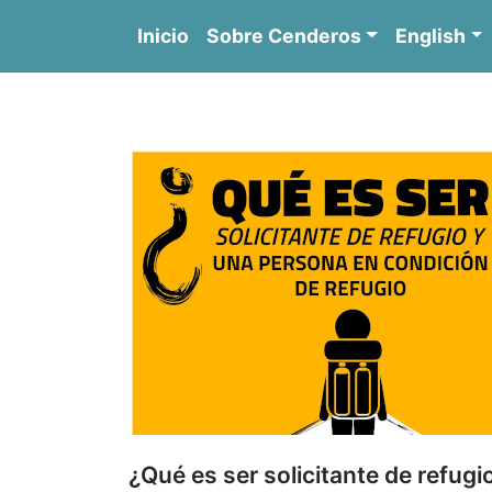
Saltar
Inicio
Sobre Cenderos
English
al
contenido
C
¿Qué es ser solicitante de refug