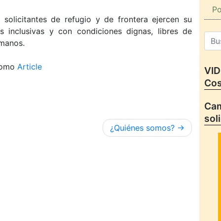
Po
 solicitantes de refugio y de frontera ejercen su
 inclusivas y con condiciones dignas, libres de
umanos.
como
Article
VID
Cos
Cam
sol
¿Quiénes somos?