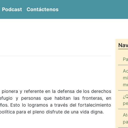
Podcast
Contáctenos
entro de Derechos Sociales del Inmigrante CENDER
Nav
Pa
Ac
mi
me
 pionera y referente en la defensa de los derechos
¿Q
efugio y personas que habitan las fronteras, en
pe
iños. Esto lo logramos a través del fortalecimiento
olítica para el pleno disfrute de una vida digna.
At
pa