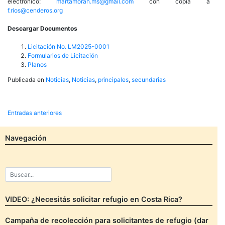
electrónico:
martamoran.ms@gmail.com
con copia a
f.rios@cenderos.org
Descargar Documentos
Licitación No. LM2025-0001
Formularios de Licitación
Planos
Publicada en
Noticias
,
Noticias
,
principales
,
secundarias
Navegación
Entradas anteriores
de
Navegación
entradas
VIDEO: ¿Necesitás solicitar refugio en Costa Rica?
Campaña de recolección para solicitantes de refugio (dar