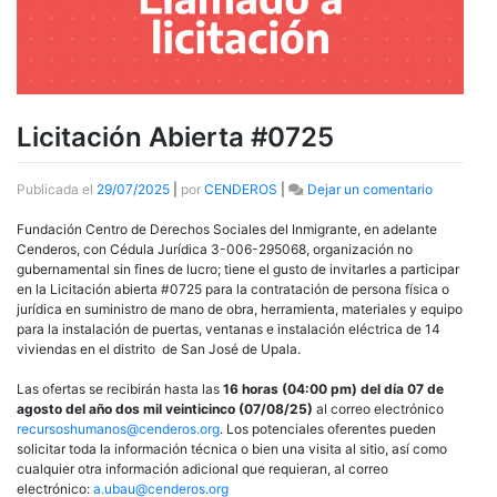
Licitación Abierta #0725
en
Publicada el
29/07/2025
|
por
CENDEROS
|
Dejar un comentario
Licitación
Abierta
Fundación Centro de Derechos Sociales del Inmigrante, en adelante
#0725
Cenderos, con Cédula Jurídica 3-006-295068, organización no
gubernamental sin fines de lucro; tiene el gusto de invitarles a participar
en la Licitación abierta #0725 para la contratación de persona física o
jurídica en suministro de mano de obra, herramienta, materiales y equipo
para la instalación de puertas, ventanas e instalación eléctrica de 14
viviendas en el distrito de San José de Upala.
Las ofertas se recibirán hasta las
16 horas (04:00 pm) del día 07 de
agosto del año dos mil veinticinco (07/08/25
)
al correo electrónico
recursoshumanos@cenderos.org
. Los potenciales oferentes pueden
solicitar toda la información técnica o bien una visita al sitio, así como
cualquier otra información adicional que requieran, al correo
electrónico:
a.ubau@cenderos.org