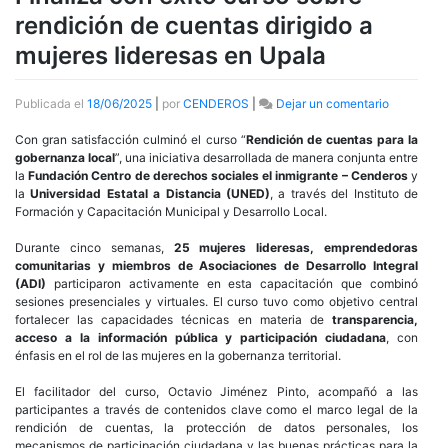
rendición de cuentas dirigido a
mujeres lideresas en Upala
en
Publicada el
18/06/2025
|
por
CENDEROS
|
Dejar un comentario
Finaliza
con
Con gran satisfacción culminó el curso “
Rendición de cuentas para la
éxito
gobernanza local
”, una iniciativa desarrollada de manera conjunta entre
curso
la
Fundación Centro de derechos sociales el inmigrante – Cenderos
y
sobre
la
Universidad Estatal a Distancia (UNED)
, a través del Instituto de
rendición
Formación y Capacitación Municipal y Desarrollo Local.
de
cuentas
Durante cinco semanas,
25 mujeres lideresas, emprendedoras
dirigido
comunitarias y miembros de Asociaciones de Desarrollo Integral
a
(ADI)
participaron activamente en esta capacitación que combinó
mujeres
sesiones presenciales y virtuales. El curso tuvo como objetivo central
lideresas
fortalecer las capacidades técnicas en materia de
transparencia,
en
acceso a la información pública y participación ciudadana
, con
Upala
énfasis en el rol de las mujeres en la gobernanza territorial.
El facilitador del curso, Octavio Jiménez Pinto, acompañó a las
participantes a través de contenidos clave como el marco legal de la
rendición de cuentas, la protección de datos personales, los
mecanismos de participación ciudadana y las buenas prácticas para la