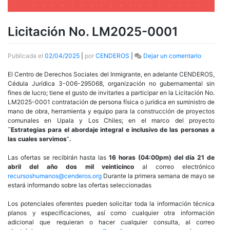
Licitación No. LM2025-0001
en
Publicada el
02/04/2025
|
por
CENDEROS
|
Dejar un comentario
Licitación
No.
El Centro de Derechos Sociales del Inmigrante, en adelante CENDEROS,
LM2025-
Cédula Jurídica 3-006-295068, organización no gubernamental sin
0001
fines de lucro; tiene el gusto de invitarles a participar en la Licitación No.
LM2025-0001 contratación de persona física o jurídica en suministro de
mano de obra, herramienta y equipo para la construcción de proyectos
comunales en Upala y Los Chiles; en el marco del proyecto
¨Estrategias para el abordaje integral e inclusivo de las personas a
las cuales servimos
”
.
Las ofertas se recibirán hasta las
16 horas (04:00pm) del día 21 de
abril del año dos mil veinti
cinco
al correo electrónico
recursoshumanos@cenderos.org
Durante la primera semana de mayo se
estará informando sobre las ofertas seleccionadas
Los potenciales oferentes pueden solicitar toda la información técnica
planos y especificaciones, así como cualquier otra información
adicional que requieran o hacer cualquier consulta, al correo