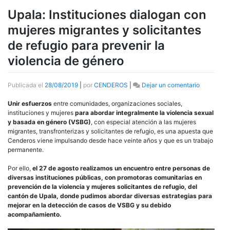
Upala: Instituciones dialogan con
mujeres migrantes y solicitantes
de refugio para prevenir la
violencia de género
en
Publicada el
28/08/2019
|
por
CENDEROS
|
Dejar un comentario
Upala:
Institucio
Unir esfuerzos
entre comunidades, organizaciones sociales,
dialogan
instituciones y mujeres
para abordar integralmente la violencia sexual
con
y basada en género (VSBG)
, con especial atención a las mujeres
mujeres
migrantes, transfronterizas y solicitantes de refugio, es una apuesta que
migrantes
Cenderos viene impulsando desde hace veinte años y que es un trabajo
y
permanente.
solicitante
de
Por ello,
el 27 de agosto realizamos un encuentro entre personas de
refugio
diversas instituciones
públicas
, con promotoras comunitarias en
para
prevención de la violencia y mujeres solicitantes de refugio, del
prevenir
cantón
de Upala
, donde pudimos abordar diversas estrategias para
la
mejorar en la detección de casos de VSBG y su debido
violencia
acompañamiento.
de