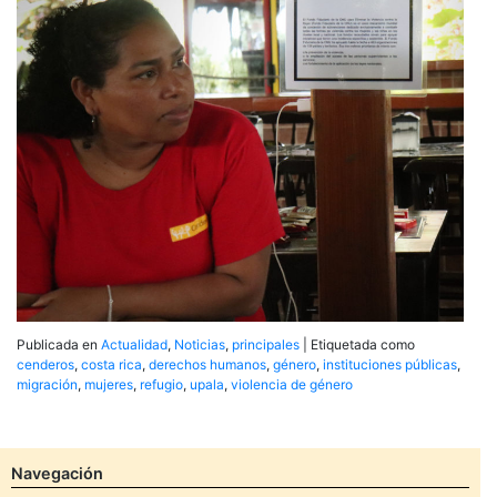
Publicada en
Actualidad
,
Noticias
,
principales
|
Etiquetada como
cenderos
,
costa rica
,
derechos humanos
,
género
,
instituciones públicas
,
migración
,
mujeres
,
refugio
,
upala
,
violencia de género
Navegación