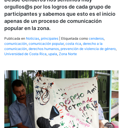
orgullos@s por los logros de cada grupo de
participantes y sabemos que esto es el inicio
apenas de un proceso de comunicación
popular en la zona.
Publicada en
Noticias
,
principales
|
Etiquetada como
cenderos
,
comunicación
,
comunicación popular
,
costa rica
,
derecho a la
comunicación
,
derechos humanos
,
prevención de violencia de género
,
Universidad de Costa Rica
,
upala
,
Zona Norte