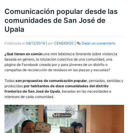
Comunicación popular desde las
comunidades de San José de
Upala
en
Publicada el
06/12/2019
|
por
CENDEROS
|
Dejar un comentario
Comunicac
popular
¿Qué tienen en común
una mini biblioteca itinerante sobre violencia
desde
basada en género, la rotulación colectiva de una comunidad, una
las
página de Facebook creada por y para jóvenes de un distrito o
comunida
campañas de recolección de residuos en las plazas y escuelas?
de
San
Todas
son propuestas de comunicación popular
, pensadas, sentidas y
José
producidas
por habitantes de doce comunidades del distrito
de
fronterizo de San José de Upala
, basadas en las necesidades e
Upala
intereses de cada comunidad.