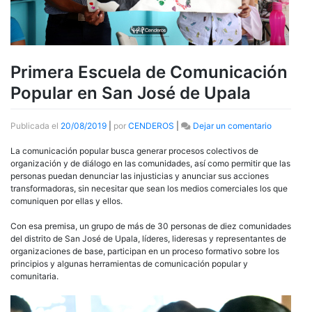
Primera Escuela de Comunicación
Popular en San José de Upala
en
Publicada el
20/08/2019
|
por
CENDEROS
|
Dejar un comentario
Primera
Escuela
La comunicación popular busca generar procesos colectivos de
de
organización y de diálogo en las comunidades, así como permitir que las
Comunica
personas puedan denunciar las injusticias y anunciar sus acciones
Popular
transformadoras, sin necesitar que sean los medios comerciales los que
en
comuniquen por ellas y ellos.
San
José
Con esa premisa, un grupo de más de 30 personas de diez comunidades
de
del distrito de San José de Upala, líderes, lideresas y representantes de
Upala
organizaciones de base, participan en un proceso formativo sobre los
principios y algunas herramientas de comunicación popular y
comunitaria.