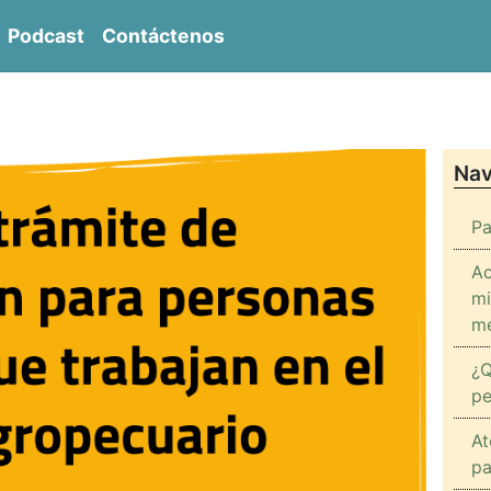
Podcast
Contáctenos
entro de Derechos Sociales del Inmigrante CENDER
Nav
Pa
Ac
mi
me
¿Q
pe
At
pa